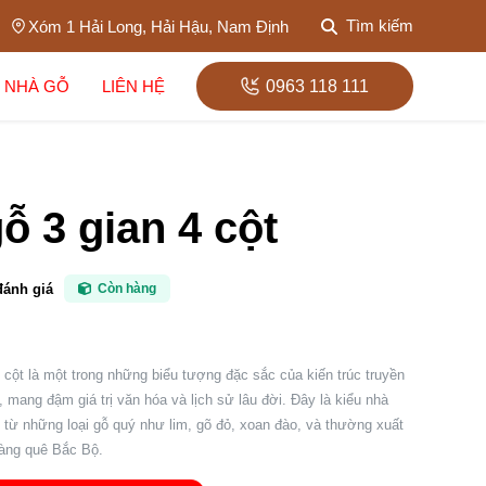
Tìm kiếm
Xóm 1 Hải Long, Hải Hậu, Nam Định
 NHÀ GỖ
LIÊN HỆ
0963 118 111
ỗ 3 gian 4 cột
đánh giá
Còn hàng
 cột là một trong những biểu tượng đặc sắc của kiến trúc truyền
 mang đậm giá trị văn hóa và lịch sử lâu đời. Đây là kiểu nhà
từ những loại gỗ quý như lim, gõ đỏ, xoan đào, và thường xuất
làng quê Bắc Bộ.