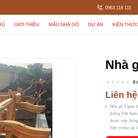
0963 118 111
HỦ
GIỚI THIỆU
MẪU NHÀ GỖ
DỰ ÁN
KIẾN THỨC
Nhà g
0 
Liên hệ
Nhà gỗ 3 gian 4
thống Việt Nam,
được xây dựng 
hiện trong các 