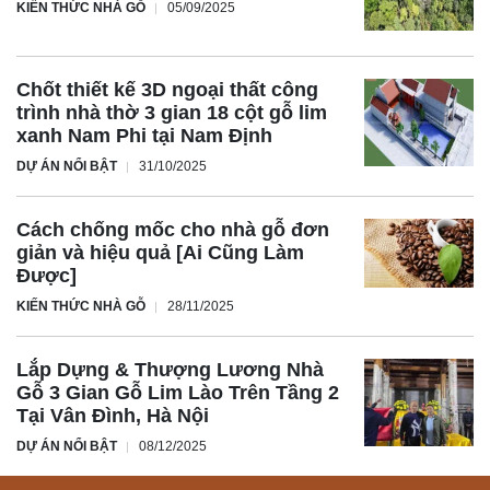
KIẾN THỨC NHÀ GỖ
05/09/2025
Chốt thiết kế 3D ngoại thất công
trình nhà thờ 3 gian 18 cột gỗ lim
xanh Nam Phi tại Nam Định
DỰ ÁN NỔI BẬT
31/10/2025
Cách chống mốc cho nhà gỗ đơn
giản và hiệu quả [Ai Cũng Làm
Được]
KIẾN THỨC NHÀ GỖ
28/11/2025
Lắp Dựng & Thượng Lương Nhà
Gỗ 3 Gian Gỗ Lim Lào Trên Tầng 2
Tại Vân Đình, Hà Nội
DỰ ÁN NỔI BẬT
08/12/2025