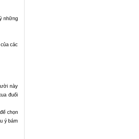
 ý những
 của các
gười này
xua đuổi
 để chọn
ưu ý bám