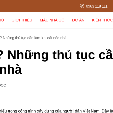
0963 118 111
HỦ
GIỚI THIỆU
MẪU NHÀ GỖ
DỰ ÁN
KIẾN THỨC
ì? Những thủ tục cần làm khi cất nóc nhà
ì? Những thủ tục c
 nhà
ĐỌC
thiếu trong công trình xây dựng của người dân Việt Nam. Đây là