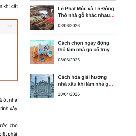
chi tiết
 khi cất
Lễ Phạt Mộc và Lễ Động
Thổ nhà gỗ khác nhau
như thế nào? Quy trình
03/06/2026
chuẩn tâm linh Bắc Bộ
Cách chọn ngày động
thổ làm nhà gỗ cổ truyền
chuẩn phong thủy
03/06/2026
Cách hóa giải hướng
nhà xấu khi làm nhà gỗ
truyền thống giúp gia
20/04/2026
chủ đại cát
à ở, nhà
rình xây
nước cho
iệt phải