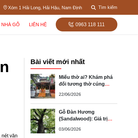
Tìm kiếm
Xóm 1 Hải Long, Hải Hậu, Nam Định
 NHÀ GỖ
LIÊN HỆ
0963 118 111
Bài viết mới nhất
ần
Miếu thờ ai? Khám phá
đối tương thờ cúng
trong tín ngưỡng dân
22/06/2026
gian Việt Nam
Gỗ Đàn Hương
(Sandalwood): Giá trị
"vàng xanh", công dụng
03/06/2026
và cẩm nang phân biệt
 nét văn