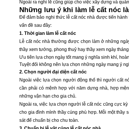
Ngoài ra nghi lễ cũng giúp cho việc xây dựng và quả
Những lưu ý khi làm lễ cất nóc là
Để đảm bảo nghi thức lễ cất nóc nhà được tiến hành t
vấn đề sau đây:
1. Thời gian làm lễ cất nóc
Lễ cất nóc nhà thường được chọn làm ở những ngày 
thầy xem tướng, phong thuỷ hay thầy xem ngày tháng 
Ưu tiên lựa chọn ngày tốt mang ý nghĩa sinh khí, hoàng
Tuyệt đối không nên lựa chọn những ngày mang ý nghĩa
2. Chọn người đại diện cất nóc
Ngoài việc lựa chọn người động thổ thì người cất 
cần phải có mệnh hợp với năm dựng nhà, hợp mệnh 
những vận hạn cho gia chủ.
Ngoài ra, việc lựa chọn người lễ cất nóc cũng cực k
cho gia đình mình thầy cúng phù hợp. Mỗi một thầy s
sát để chuẩn bị cho chu toàn.
3. Chuẩn bị lễ vật cúng lễ cất nóc nhà