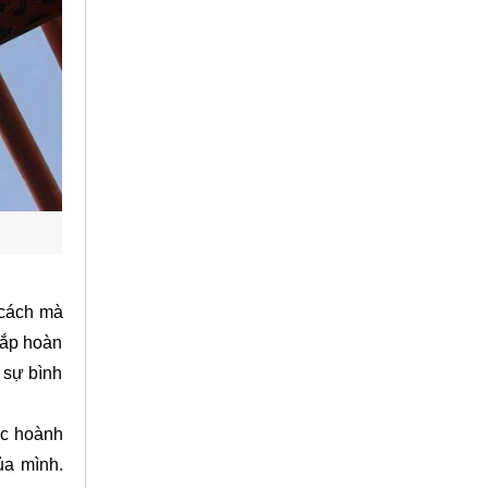
 cách mà
sắp hoàn
 sự bình
ức hoành
ủa mình.