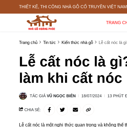
THIẾT KẾ, THI CÔNG NHÀ GỖ CỔ TRUYỀN VIỆT NAM
TRANG C
Trang chủ
Tin tức
Kiến thức nhà gỗ
Lễ cất nóc là g
Lễ cất nóc là g
làm khi cất nóc
TÁC GIẢ
VŨ NGỌC BIÊN
18/07/2024
13 PHÚT 
CHIA SẺ:
Lễ cất nóc là một nghi thức quan trọng và không thể 