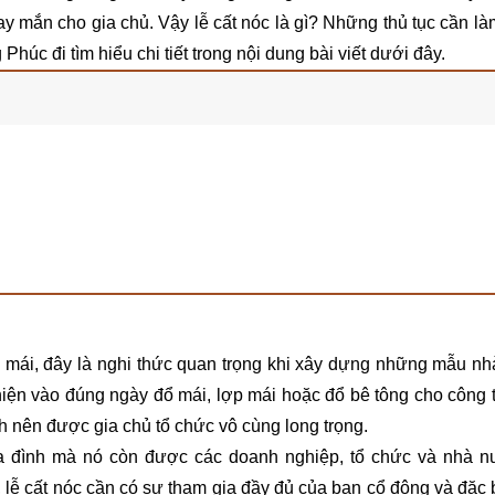
 mắn cho gia chủ. Vậy lễ cất nóc là gì? Những thủ tục cần làm
c đi tìm hiểu chi tiết trong nội dung bài viết dưới đây.
đổ mái, đây là nghi thức quan trọng khi xây dựng những mẫu nh
ện vào đúng ngày đổ mái, lợp mái hoặc đổ bê tông cho công t
h nên được gia chủ tổ chức vô cùng long trọng.
a đình mà nó còn được các doanh nghiệp, tổ chức và nhà 
 lễ cất nóc cần có sự tham gia đầy đủ của ban cổ đông và đặc b