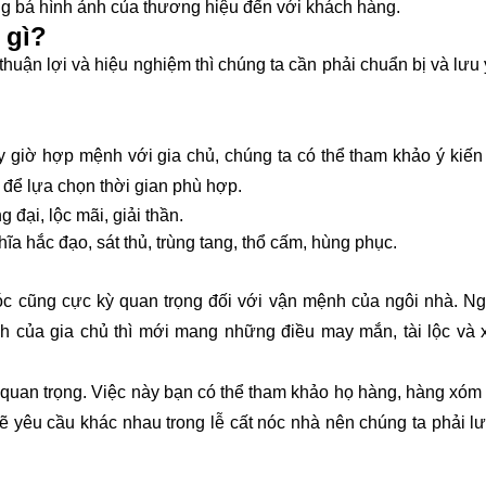
ng bá hình ảnh của thương hiệu đến với khách hàng.
 gì?
huận lợi và hiệu nghiệm thì chúng ta cần phải chuẩn bị và lưu
giờ hợp mệnh với gia chủ, chúng ta có thể tham khảo ý kiến
để lựa chọn thời gian phù hợp.
 đại, lộc mãi, giải thần.
 hắc đạo, sát thủ, trùng tang, thổ cấm, hùng phục.
nóc cũng cực kỳ quan trọng đối với vận mệnh của ngôi nhà. N
của gia chủ thì mới mang những điều may mắn, tài lộc và 
ỳ quan trọng. Việc này bạn có thể tham khảo họ hàng, hàng xóm
ẽ yêu cầu khác nhau trong lễ cất nóc nhà nên chúng ta phải l