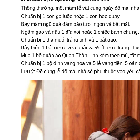
Thông thường, một mâm lễ vật cúng ngày đổ mái nhà
Chuẩn bị 1 con gà luộc hoặc 1 con heo quay.
Bày mâm ngũ quả đảm bảo tươi ngon và bắt mắt.
Ngâm gạo và nấu 1 đĩa xôi hoặc 1 chiếc bánh chưng.
Chuẩn bị 1 đĩa muối trắng tinh và 1 bát gạo.
Bày biện 1 bát nước vừa phải và ½ lít rượu trắng, thuố
Mua 1 bộ quần áo Quan Thần Linh kèm theo mũ, tất m
Chuẩn bị 1 bộ đinh vàng hoa và 5 lễ vàng tiền, 5 oản 
Lưu ý: Đồ cúng lễ đổ mái nhà sẽ phụ thuộc vào yêu c