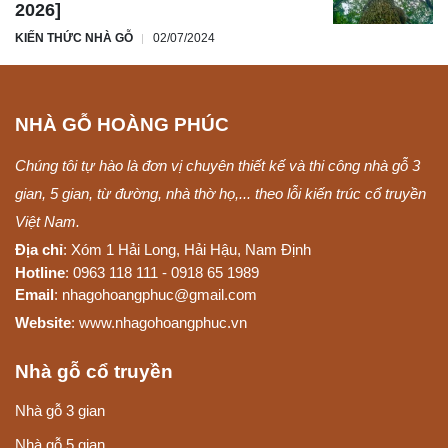
2026]
KIẾN THỨC NHÀ GỖ
02/07/2024
NHÀ GỖ HOÀNG PHÚC
Chúng tôi tự hào là đơn vị chuyên thiết kế và thi công nhà gỗ 3
gian, 5 gian, từ đường, nhà thờ họ,... theo lỗi kiến trúc cổ truyền
Việt Nam.
Địa chỉ
: Xóm 1 Hải Long, Hải Hậu, Nam Định
Hotline
: 0963 118 111 - 0918 65 1989
Email
: nhagohoangphuc@gmail.com
Website
: www.nhagohoangphuc.vn
Nhà gỗ cổ truyền
Nhà gỗ 3 gian
Nhà gỗ 5 gian