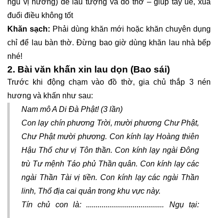
ngũ vị hương) để lau tượng và đồ thờ – giúp tẩy uế, xua
đuổi điều không tốt
Khăn sạch:
Phải dùng khăn mới hoặc khăn chuyên dụng
chỉ để lau bàn thờ. Đừng bao giờ dùng khăn lau nhà bếp
nhé!
2. Bài văn khấn xin lau dọn (Bao sái)
Trước khi động chạm vào đồ thờ, gia chủ thắp 3 nén
hương và khấn như sau:
Nam mô A Di Đà Phật! (3 lần)
Con lạy chín phương Trời, mười phương Chư Phật,
Chư Phật mười phương. Con kính lạy Hoàng thiên
Hậu Thổ chư vị Tôn thần. Con kính lạy ngài Đông
trù Tư mệnh Táo phủ Thần quân. Con kính lạy các
ngài Thần Tài vị tiền. Con kính lạy các ngài Thần
linh, Thổ địa cai quản trong khu vực này.
Tín chủ con là: ........................................ Ngụ tại: