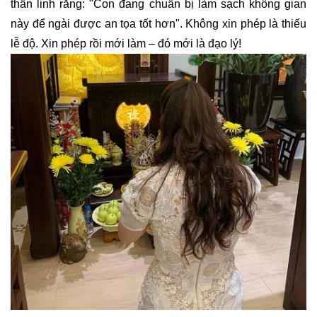
thần linh rằng: "Con đang chuẩn bị làm sạch không gian
này để ngài được an tọa tốt hơn". Không xin phép là thiếu
lễ độ. Xin phép rồi mới làm – đó mới là đạo lý!