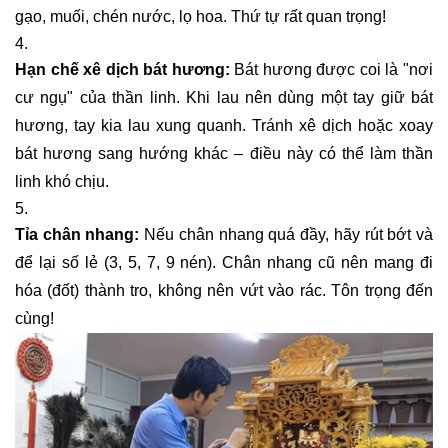
gạo, muối, chén nước, lọ hoa. Thứ tự rất quan trọng!
Hạn chế xê dịch bát hương:
Bát hương được coi là "nơi
cư ngụ" của thần linh. Khi lau nên dùng một tay giữ bát
hương, tay kia lau xung quanh. Tránh xê dịch hoặc xoay
bát hương sang hướng khác – điều này có thể làm thần
linh khó chịu.
Tỉa chân nhang:
Nếu chân nhang quá đầy, hãy rút bớt và
để lại số lẻ (3, 5, 7, 9 nén). Chân nhang cũ nên mang đi
hóa (đốt) thành tro, không nên vứt vào rác. Tôn trọng đến
cùng!