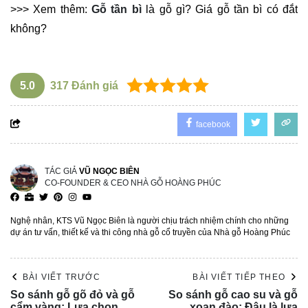
>>> Xem thêm:
Gỗ tần bì
là gỗ gì? Giá gỗ tần bì có đắt
không?
5.0
317
Đánh giá
facebook
TÁC GIẢ
VŨ NGỌC BIÊN
CO-FOUNDER & CEO NHÀ GỖ HOÀNG PHÚC
Nghệ nhân, KTS Vũ Ngọc Biên là người chịu trách nhiệm chính cho những
dự án tư vấn, thiết kế và thi công nhà gỗ cổ truyền của Nhà gỗ Hoàng Phúc
BÀI VIẾT TRƯỚC
BÀI VIẾT TIẾP THEO
So sánh gỗ gõ đỏ và gỗ
So sánh gỗ cao su và gỗ
cẩm vàng: Lựa chọn
xoan đào: Đâu là lựa