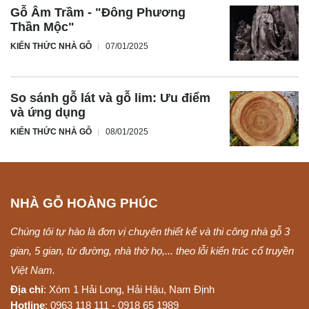
Gỗ Âm Trầm - "Đông Phương
Thần Mộc"
KIẾN THỨC NHÀ GỖ
07/01/2025
So sánh gỗ lát và gỗ lim: Ưu điểm
và ứng dụng
KIẾN THỨC NHÀ GỖ
08/01/2025
NHÀ GỖ HOÀNG PHÚC
Chúng tôi tự hào là đơn vị chuyên thiết kế và thi công nhà gỗ 3
gian, 5 gian, từ đường, nhà thờ họ,... theo lỗi kiến trúc cổ truyền
Việt Nam.
Địa chỉ
: Xóm 1 Hải Long, Hải Hậu, Nam Định
Hotline
: 0963 118 111 - 0918 65 1989