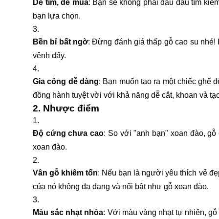
Dễ tìm, dễ mua
: Bạn sẽ không phải đau đầu tìm kiế
bạn lựa chọn.
Bền bỉ bất ngờ
: Đừng đánh giá thấp gỗ cao su nhé!
vênh đấy.
Gia công dễ dàng
: Bạn muốn tạo ra một chiếc ghế đ
đồng hành tuyệt vời với khả năng dễ cắt, khoan và tạo
2. Nhược điểm
Độ cứng chưa cao
: So với "anh bạn" xoan đào, gỗ
xoan đào.
Vân gỗ khiêm tốn
: Nếu bạn là người yêu thích vẻ đẹ
của nó không đa dạng và nổi bật như gỗ xoan đào.
Màu sắc nhạt nhòa
: Với màu vàng nhạt tự nhiên, 