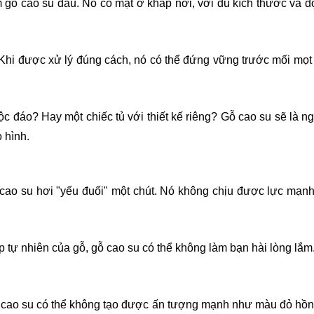
m gỗ cao su đâu. Nó có mặt ở khắp nơi, với đủ kích thước và đ
 Khi được xử lý đúng cách, nó có thể đứng vững trước mối mọt
ộc đáo? Hay một chiếc tủ với thiết kế riêng? Gỗ cao su sẽ là n
 hình.
 cao su hơi "yếu đuối" một chút. Nó không chịu được lực mạn
p tự nhiên của gỗ, gỗ cao su có thể không làm bạn hài lòng lắm
gỗ cao su có thể không tạo được ấn tượng mạnh như màu đỏ hồ