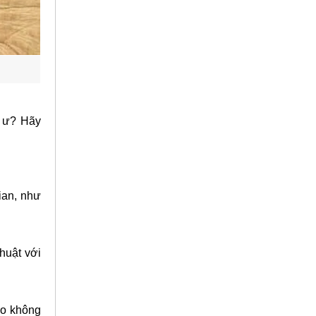
o ư? Hãy
ian, như
huật với
ho không