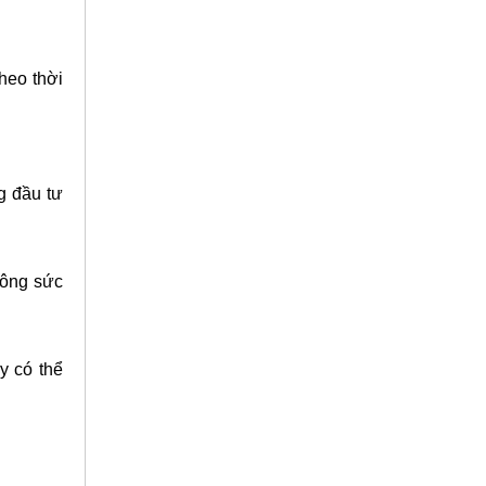
heo thời
g đầu tư
công sức
y có thể