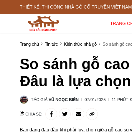
THIẾT KẾ, THI CÔNG NHÀ GỖ CỔ TRUYỀN VIỆT NAM
TRANG C
Trang chủ
Tin tức
Kiến thức nhà gỗ
So sánh gỗ cao
So sánh gỗ cao
Đâu là lựa chọ
TÁC GIẢ
VŨ NGỌC BIÊN
07/01/2025
11 PHÚT 
CHIA SẺ:
Bạn đang đau đầu khi phải lựa chọn giữa gỗ cao su 