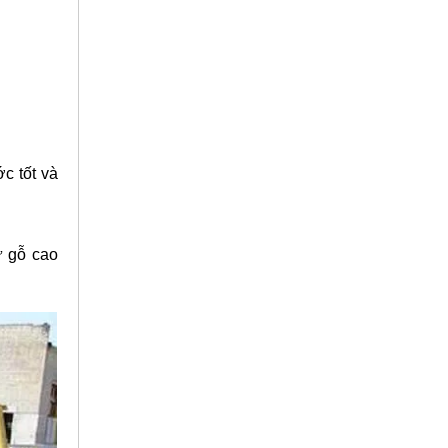
c tốt và
ừ gỗ cao