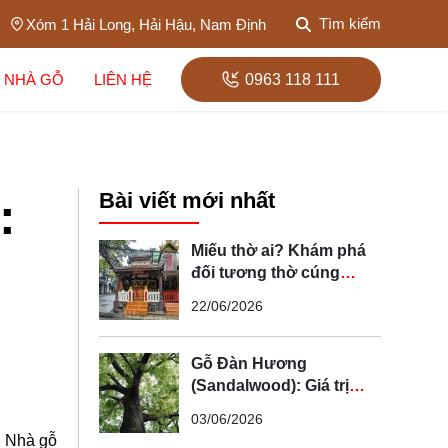
Tìm kiếm
Xóm 1 Hải Long, Hải Hậu, Nam Định
 NHÀ GỖ
LIÊN HỆ
0963 118 111
Bài viết mới nhất
:
Miếu thờ ai? Khám phá
đối tương thờ cúng
trong tín ngưỡng dân
22/06/2026
gian Việt Nam
Gỗ Đàn Hương
(Sandalwood): Giá trị
"vàng xanh", công dụng
03/06/2026
và cẩm nang phân biệt
g Nhà gỗ