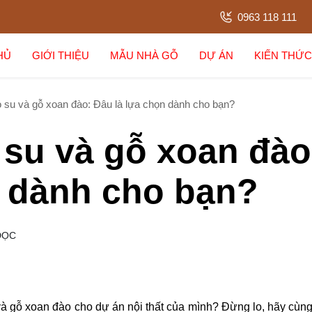
0963 118 111
HỦ
GIỚI THIỆU
MẪU NHÀ GỖ
DỰ ÁN
KIẾN THỨC
 su và gỗ xoan đào: Đâu là lựa chọn dành cho bạn?
 su và gỗ xoan đào
n dành cho bạn?
ĐỌC
và gỗ xoan đào cho dự án nội thất của mình? Đừng lo, hãy cùn