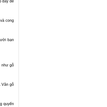
ộ dày để
 và cong
gười bạn
h như gỗ
. Vân gỗ
ng quyến