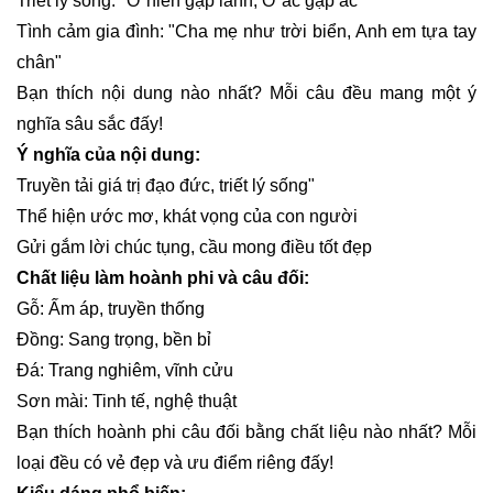
Triết lý sống: "Ở hiền gặp lành, Ở ác gặp ác"
Tình cảm gia đình: "Cha mẹ như trời biển, Anh em tựa tay
chân"
Bạn thích nội dung nào nhất? Mỗi câu đều mang một ý
nghĩa sâu sắc đấy!
Ý nghĩa của nội dung:
Truyền tải giá trị đạo đức, triết lý sống"
Thể hiện ước mơ, khát vọng của con người
Gửi gắm lời chúc tụng, cầu mong điều tốt đẹp
Chất liệu làm hoành phi và câu đối:
Gỗ: Ấm áp, truyền thống
Đồng: Sang trọng, bền bỉ
Đá: Trang nghiêm, vĩnh cửu
Sơn mài: Tinh tế, nghệ thuật
Bạn thích hoành phi câu đối bằng chất liệu nào nhất? Mỗi
loại đều có vẻ đẹp và ưu điểm riêng đấy!