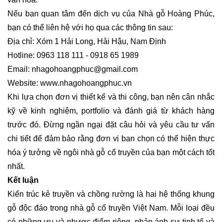
Nếu bạn quan tâm đến dịch vụ của Nhà gỗ Hoàng Phúc,
bạn có thể liên hệ với họ qua các thông tin sau:
Địa chỉ: Xóm 1 Hải Long, Hải Hậu, Nam Định
Hotline: 0963 118 111 - 0918 65 1989
Email: nhagohoangphuc@gmail.com
Website: www.nhagohoangphuc.vn
Khi lựa chọn đơn vị thiết kế và thi công, bạn nên cân nhắc
kỹ về kinh nghiệm, portfolio và đánh giá từ khách hàng
trước đó. Đừng ngần ngại đặt câu hỏi và yêu cầu tư vấn
chi tiết để đảm bảo rằng đơn vị bạn chọn có thể hiện thực
hóa ý tưởng về ngôi nhà gỗ cổ truyền của bạn một cách tốt
nhất.
Kết luận
Kiến trúc kẻ truyền và chồng rường là hai hệ thống khung
gỗ độc đáo trong nhà gỗ cổ truyền Việt Nam. Mỗi loại đều
có những ưu và nhược điểm riêng, phản ánh sự tinh tế và