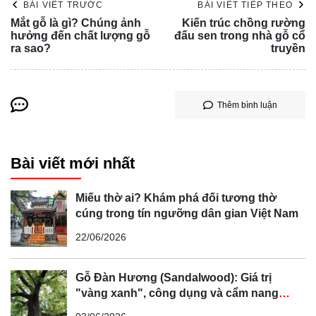
BÀI VIẾT TRƯỚC
BÀI VIẾT TIẾP THEO
Mắt gỗ là gì? Chúng ảnh
Kiến trúc chồng rường
hưởng đến chất lượng gỗ
đấu sen trong nhà gỗ cổ
ra sao?
truyền
Thêm bình luận
Bài viết mới nhất
Miếu thờ ai? Khám phá đối tương thờ
cúng trong tín ngưỡng dân gian Việt Nam
22/06/2026
Gỗ Đàn Hương (Sandalwood): Giá trị
"vàng xanh", công dụng và cẩm nang
phân biệt chi tiết