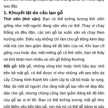
sau đây.
1. Khuyết tật do cấu tạo gỗ
Thớ xiên (thớ vặn):
Bạn có thể tưởng tượng thớ xiên
giống như một người đang vặn vẻo cơ thể. Thay vì chạy
thẳng và đều đặn, các sợi gỗ lại xoắn vặn và chạy theo
hướng xiên. Điều này không chỉ làm cho gỗ trông kém đẹp
mắt mà còn làm giảm đáng kể độ bền của nó. Khi bạn cố
gắng cưa hoặc đục một miếng gỗ có thớ xiên, bạn sẽ thấy
nó khó khăn hơn nhiều so với gỗ thông thường.
Mắt gỗ
:
Mắt gỗ, những vòng tròn hoặc hình bầu dục nhỏ
trên bề mặt gỗ, có thể được ví như những vết sẹo trên da
cây. Chúng hình thành khi cành cây bị cắt bỏ hoặc tự rụng.
Mặc dù một số người cho rằng mắt gỗ tạo nên vẻ đẹp độc
đáo cho gỗ, nhưng chúng cũng làm giảm đáng kể độ bền
của gỗ tại vị trí đó. Bạn có thể tưởng tượng mắt gỗ như
một điểm yếu trên tấm gỗ, nơi mà nó có thể dễ dàng bị gãy