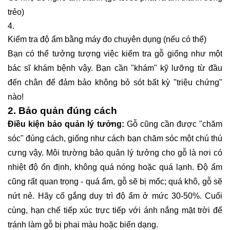
trẻo)
Kiểm tra độ ẩm bằng máy đo chuyên dụng (nếu có thể)
Bạn có thể tưởng tượng việc kiểm tra gỗ giống như một
bác sĩ khám bệnh vậy. Bạn cần "khám" kỹ lưỡng từ đầu
đến chân để đảm bảo không bỏ sót bất kỳ "triệu chứng"
nào!
2. Bảo quản đúng cách
Điều kiện bảo quản lý tưởng:
Gỗ cũng cần được "chăm
sóc" đúng cách, giống như cách bạn chăm sóc một chú thú
cưng vậy. Môi trường bảo quản lý tưởng cho gỗ là nơi có
nhiệt độ ổn định, không quá nóng hoặc quá lạnh. Độ ẩm
cũng rất quan trọng - quá ẩm, gỗ sẽ bị mốc; quá khô, gỗ sẽ
nứt nẻ. Hãy cố gắng duy trì độ ẩm ở mức 30-50%. Cuối
cùng, hạn chế tiếp xúc trực tiếp với ánh nắng mặt trời để
tránh làm gỗ bị phai màu hoặc biến dạng.