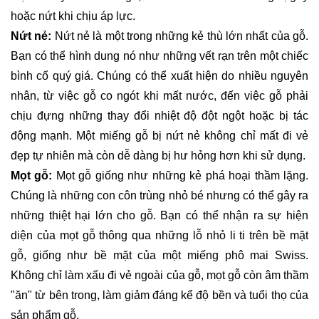
hoặc nứt khi chịu áp lực.
Nứt nẻ:
Nứt nẻ là một trong những kẻ thù lớn nhất của gỗ.
Bạn có thể hình dung nó như những vết rạn trên một chiếc
bình cổ quý giá. Chúng có thể xuất hiện do nhiều nguyên
nhân, từ việc gỗ co ngót khi mất nước, đến việc gỗ phải
chịu đựng những thay đổi nhiệt độ đột ngột hoặc bị tác
động mạnh. Một miếng gỗ bị nứt nẻ không chỉ mất đi vẻ
đẹp tự nhiên mà còn dễ dàng bị hư hỏng hơn khi sử dụng.
Mọt gỗ:
Mọt gỗ giống như những kẻ phá hoại thầm lặng.
Chúng là những con côn trùng nhỏ bé nhưng có thể gây ra
những thiệt hại lớn cho gỗ. Bạn có thể nhận ra sự hiện
diện của mọt gỗ thông qua những lỗ nhỏ li ti trên bề mặt
gỗ, giống như bề mặt của một miếng phô mai Swiss.
Không chỉ làm xấu đi vẻ ngoài của gỗ, mọt gỗ còn âm thầm
"ăn" từ bên trong, làm giảm đáng kể độ bền và tuổi thọ của
sản phẩm gỗ.