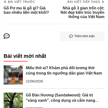
BÀI VIẾT TRƯỚC
BÀI VIẾT TIẾP THEO
Gỗ Pơ mu là gỗ gì? Giá
Nhà gỗ 3 gian trốn cột:
bao nhiêu tiền một khối?
Nét đẹp kiến trúc truyền
thống của Việt Nam
Thêm bình luận
Bài viết mới nhất
Miếu thờ ai? Khám phá đối tương thờ
cúng trong tín ngưỡng dân gian Việt Nam
22/06/2026
Gỗ Đàn Hương (Sandalwood): Giá trị
"vàng xanh", công dụng và cẩm nang
phân biệt chi tiết