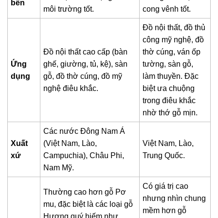
bền
môi trường tốt.
cong vênh tốt.
Đồ nội thất, đồ thủ
công mỹ nghệ, đồ
Đồ nội thất cao cấp (bàn
thờ cúng, ván ốp
Ứng
ghế, giường, tủ, kệ), sàn
tường, sàn gỗ,
dụng
gỗ, đồ thờ cúng, đồ mỹ
làm thuyền. Đặc
nghệ điêu khắc.
biệt ưa chuộng
trong điêu khắc
nhờ thớ gỗ mịn.
Các nước Đông Nam Á
Xuất
(Việt Nam, Lào,
Việt Nam, Lào,
xứ
Campuchia), Châu Phi,
Trung Quốc.
Nam Mỹ.
Có giá trị cao
Thường cao hơn gỗ Pơ
nhưng nhìn chung
mu, đặc biệt là các loại gỗ
mềm hơn gỗ
Hương quý hiếm như