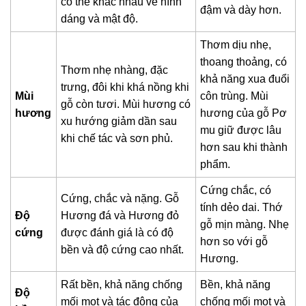
có thể khác nhau về hình
đậm và dày hơn.
dáng và mật độ.
Thơm dịu nhẹ,
thoang thoảng, có
Thơm nhẹ nhàng, đặc
khả năng xua đuổi
trưng, đôi khi khá nồng khi
Mùi
côn trùng. Mùi
gỗ còn tươi. Mùi hương có
hương
hương của gỗ Pơ
xu hướng giảm dần sau
mu giữ được lâu
khi chế tác và sơn phủ.
hơn sau khi thành
phẩm.
Cứng chắc, có
Cứng, chắc và nặng. Gỗ
tính dẻo dai. Thớ
Độ
Hương đá và Hương đỏ
gỗ mịn màng. Nhẹ
cứng
được đánh giá là có độ
hơn so với gỗ
bền và độ cứng cao nhất.
Hương.
Rất bền, khả năng chống
Bền, khả năng
Độ
mối mọt và tác động của
chống mối mọt và