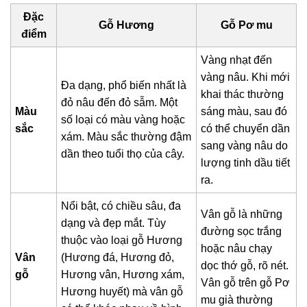
Đặc
Gỗ Hương
Gỗ Pơ mu
điểm
Vàng nhạt đến
vàng nâu. Khi mới
Đa dạng, phổ biến nhất là
khai thác thường
đỏ nâu đến đỏ sẫm. Một
Màu
sáng màu, sau đó
số loại có màu vàng hoặc
sắc
có thể chuyển dần
xám. Màu sắc thường đậm
sang vàng nâu do
dần theo tuổi thọ của cây.
lượng tinh dầu tiết
ra.
Nổi bật, có chiều sâu, đa
Vân gỗ là những
dạng và đẹp mắt. Tùy
đường sọc trắng
thuộc vào loại gỗ Hương
hoặc nâu chạy
Vân
(Hương đá, Hương đỏ,
dọc thớ gỗ, rõ nét.
gỗ
Hương vân, Hương xám,
Vân gỗ trên gỗ Pơ
Hương huyết) mà vân gỗ
mu già thường