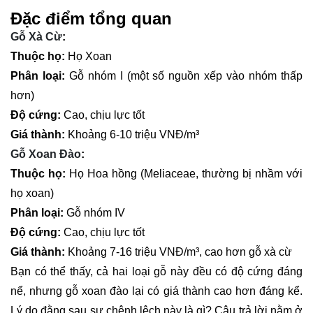
Đặc điểm tổng quan
Gỗ Xà Cừ
:
Thuộc họ:
Họ Xoan
Phân loại:
Gỗ nhóm I (một số nguồn xếp vào nhóm thấp
hơn)
Độ cứng:
Cao, chịu lực tốt
Giá thành:
Khoảng 6-10 triệu VNĐ/m³
Gỗ Xoan Đào
:
Thuộc họ:
Họ Hoa hồng (Meliaceae, thường bị nhầm với
họ xoan)
Phân loại:
Gỗ nhóm IV
Độ cứng:
Cao, chịu lực tốt
Giá thành:
Khoảng 7-16 triệu VNĐ/m³, cao hơn gỗ xà cừ
Bạn có thể thấy, cả hai loại gỗ này đều có độ cứng đáng
nể, nhưng gỗ xoan đào lại có giá thành cao hơn đáng kể.
Lý do đằng sau sự chênh lệch này là gì? Câu trả lời nằm ở