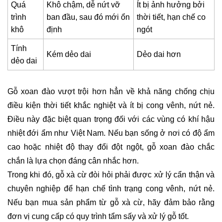
Quá
Khô chậm, dễ nứt vỡ
Ít bị ảnh hưởng bởi
trình
ban đầu, sau đó mới ổn
thời tiết, hạn chế co
khô
định
ngót
Tính
Kém dẻo dai
Dẻo dai hơn
dẻo dai
Gỗ xoan đào vượt trội hơn hẳn về khả năng chống chịu
điều kiện thời tiết khắc nghiệt và ít bị cong vênh, nứt nẻ.
Điều này đặc biệt quan trọng đối với các vùng có khí hậu
nhiệt đới ẩm như Việt Nam. Nếu bạn sống ở nơi có độ ẩm
cao hoặc nhiệt độ thay đổi đột ngột, gỗ xoan đào chắc
chắn là lựa chọn đáng cân nhắc hơn.
Trong khi đó, gỗ xà cừ đòi hỏi phải được xử lý cẩn thận và
chuyên nghiệp để hạn chế tình trạng cong vênh, nứt nẻ.
Nếu bạn mua sản phẩm từ gỗ xà cừ, hãy đảm bảo rằng
đơn vị cung cấp có quy trình tẩm sấy và xử lý gỗ tốt.