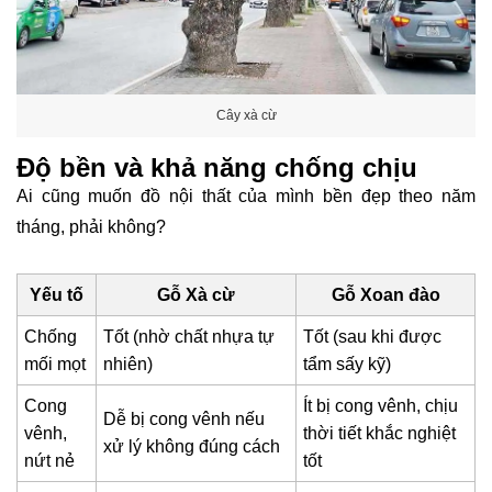
Cây xà cừ
Độ bền và khả năng chống chịu
Ai cũng muốn đồ nội thất của mình bền đẹp theo năm
tháng, phải không?
Yếu tố
Gỗ Xà cừ
Gỗ Xoan đào
Chống
Tốt (nhờ chất nhựa tự
Tốt (sau khi được
mối mọt
nhiên)
tẩm sấy kỹ)
Cong
Ít bị cong vênh, chịu
Dễ bị cong vênh nếu
vênh,
thời tiết khắc nghiệt
xử lý không đúng cách
nứt nẻ
tốt