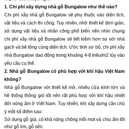
1. Chi phí xây dựng nhà gỗ Bungalow như thế nào?
Chi phí xây nhà gỗ Bungalow sẽ phụ thuộc vào diện tích,
vật liệu và cách thi công. Tuy nhiên, nhờ thiết kế đơn giản,
sử dụng vật liệu và nhân công phổ biến nên nhìn chung
chi phí xây nhà gỗ Bungalow sẽ tiết kiệm hơn so với nhà
gạch và bê tông cùng diện tích. Ước tính sơ bộ, chi phí xây
nhà Bungalow dao động trong khoảng 4-8 triệu/m2 tùy vào
yêu cầu cụ thể.
2. Nhà gỗ Bungalow có phù hợp với khí hậu Việt Nam
không?
Nhà gỗ Bungalow với thiết kế mở, nhiều cửa kính lớn và
hệ thống thông gió tốt nên rất phù hợp với khí hậu nhiệt
đới nóng ẩm ở Việt Nam. Tuy nhiên, khi xây dựng cần chú
ý một số điểm sau:
Sử dụng gỗ già, có khả năng chống mối mọt và chịu ẩm tốt
như gỗ lim, gỗ sến.