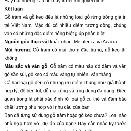
Hãy đặt những câu hỏi này trước khi quyết định!
Kết luận
Gỗ tràm và gỗ keo đều là những loại gỗ rừng trồng giá trị
tại Việt Nam. Mặc dù có nhiều điểm tương đồng, chúng
vẫn có những đặc điểm riêng biệt giúp phân biệt:
Nguồn gốc thực vật
khác nhau: Melaleuca và Acacia
Mùi hương
: Gỗ tràm có mùi thơm đặc trưng, gỗ keo thì
không
Màu sắc và vân gỗ
: Gỗ tràm có màu nâu đỏ đậm và vân
gỗ sần sùi, gỗ keo có màu vàng tự nhiên, vân thẳng
Cả hai loại gỗ đều có những ưu điểm chung như giá thành
hợp lý, độ bền tốt, dễ gia công và ứng dụng đa dạng. Điều
quan trọng là phải xác định rõ loại gỗ cụ thể và đảm bảo
chất lượng phù hợp với nhu cầu của bạn.
Bạn đã từng sử dụng gỗ tràm hoặc gỗ keo chưa? Loại nào
phù hợp hơn với dự án của bạn? Hãy cân nhắc kỹ trước