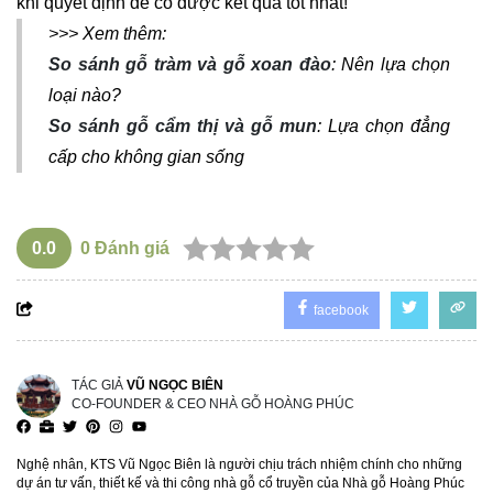
khi quyết định để có được kết quả tốt nhất!
>>> Xem thêm:
So sánh gỗ tràm và gỗ xoan đào
: Nên lựa chọn
loại nào?
So sánh gỗ cẩm thị và gỗ mun
: Lựa chọn đẳng
cấp cho không gian sống
0.0
0
Đánh giá
facebook
TÁC GIẢ
VŨ NGỌC BIÊN
CO-FOUNDER & CEO NHÀ GỖ HOÀNG PHÚC
Nghệ nhân, KTS Vũ Ngọc Biên là người chịu trách nhiệm chính cho những
dự án tư vấn, thiết kế và thi công nhà gỗ cổ truyền của Nhà gỗ Hoàng Phúc