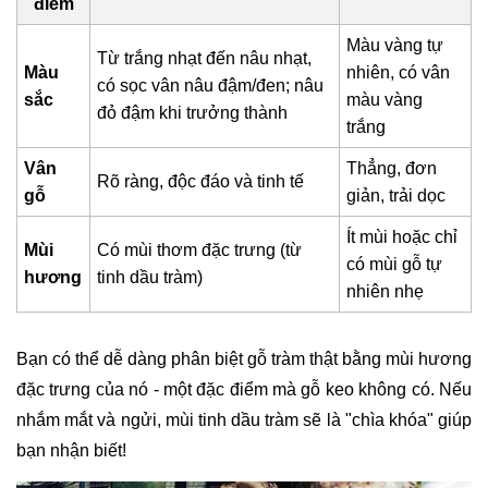
điểm
Màu vàng tự
Từ trắng nhạt đến nâu nhạt,
Màu
nhiên, có vân
có sọc vân nâu đậm/đen; nâu
sắc
màu vàng
đỏ đậm khi trưởng thành
trắng
Vân
Thẳng, đơn
Rõ ràng, độc đáo và tinh tế
gỗ
giản, trải dọc
Ít mùi hoặc chỉ
Mùi
Có mùi thơm đặc trưng (từ
có mùi gỗ tự
hương
tinh dầu tràm)
nhiên nhẹ
Bạn có thể dễ dàng phân biệt gỗ tràm thật bằng mùi hương
đặc trưng của nó - một đặc điểm mà gỗ keo không có. Nếu
nhắm mắt và ngửi, mùi tinh dầu tràm sẽ là "chìa khóa" giúp
bạn nhận biết!