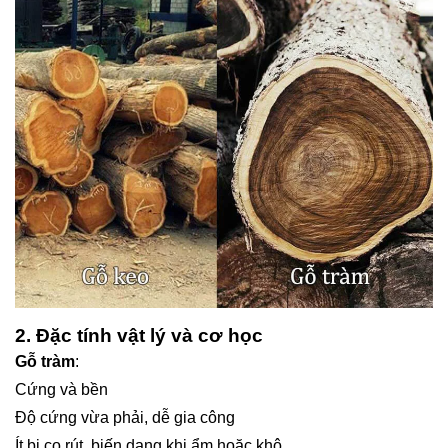
2. Đặc tính vật lý và cơ học
Gỗ tràm
:
Cứng và bền
Độ cứng vừa phải, dễ gia công
Ít bị co rút, biến dạng khi ẩm hoặc khô